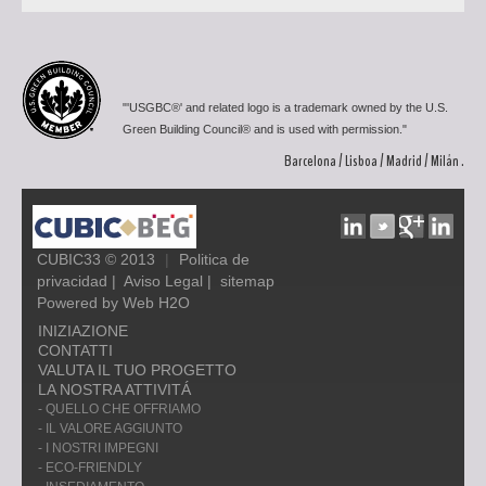
"'USGBC®' and related logo is a trademark owned by the U.S.
Green Building Council® and is used with permission."
Barcelona / Lisboa / Madrid / Milán .
CUBIC33 © 2013
|
Politica de
privacidad
|
Aviso Legal
|
sitemap
Powered by Web H2O
INIZIAZIONE
CONTATTI
VALUTA IL TUO PROGETTO
LA NOSTRA ATTIVITÁ
- QUELLO CHE OFFRIAMO
- IL VALORE AGGIUNTO
- I NOSTRI IMPEGNI
- ECO-FRIENDLY