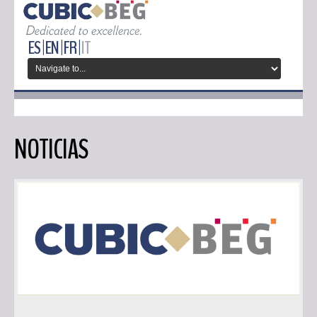
ES |
EN |
FR |
IT
NOTICIAS